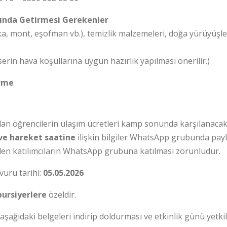
nında Getirmesi Gerekenler
pka, mont, eşofman vb.), temizlik malzemeleri, doğa yürüyüşler
erin hava koşullarına uygun hazırlık yapılması önerilir.)
irme
lan öğrencilerin ulaşım ücretleri kamp sonunda karşılanacakt
ve hareket saatine
ilişkin bilgiler WhatsApp grubunda payla
len katılımcıların WhatsApp grubuna katılması zorunludur.
vuru tarihi:
05.05.2026
bursiyerlere
özeldir.
 aşağıdaki belgeleri indirip doldurması ve etkinlik günü yetki