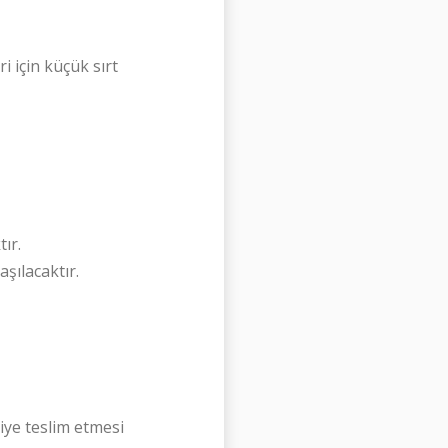
i için küçük sırt
ır.
şılacaktır.
liye teslim etmesi