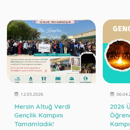
12.05.2026
06.04.
Mersin Altuğ Verdi
2026 Ü
Gençlik Kampını
Öğrenc
Tamamladık!
Kampı