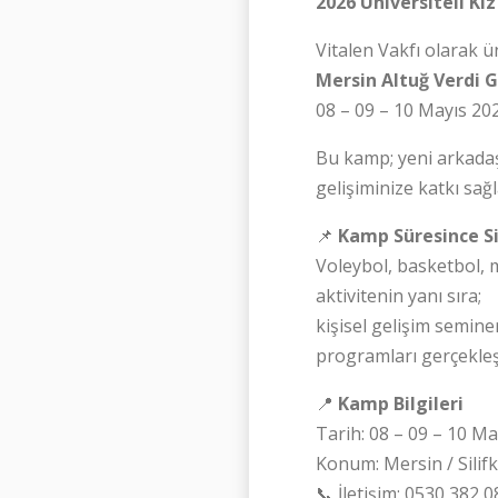
2026 Üniversiteli Kı
Vitalen Vakfı olarak ün
Mersin Altuğ Verdi 
08 – 09 – 10 Mayıs 2026
Bu kamp; yeni arkadaşl
gelişiminize katkı sağ
📌
Kamp Süresince Si
Voleybol, basketbol, 
aktivitenin yanı sıra;
kişisel gelişim seminer
programları gerçekleşt
📍
Kamp Bilgileri
Tarih: 08 – 09 – 10 M
Konum: Mersin / Silifk
📞 İletişim: 0530 382 