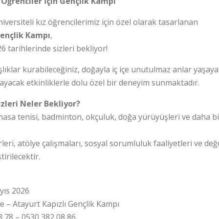
z Öğrenciler İçin Gençlik Kampı
iversiteli kız öğrencilerimiz için özel olarak tasarlanan
Gençlik Kampı
,
 tarihlerinde sizleri bekliyor!
ıklar kurabileceğiniz, doğayla iç içe unutulmaz anlar yaşayab
layacak etkinliklerle dolu özel bir deneyim sunmaktadır.
zleri Neler Bekliyor?
masa tenisi, badminton, okçuluk, doğa yürüyüşleri ve daha bi
leri, atölye çalışmaları, sosyal sorumluluk faaliyetleri ve değ
irilecektir.
ayıs 2026
e – Atayurt Kapızlı Gençlik Kampı
08 78 – 0530 382 08 86