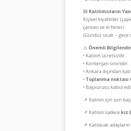
🎒
Katılımcıların Ya
Kişisel kıyafetler (şa
çantası ve el feneri.
(Gündüz sıcak – gece s
⚠️
Önemli Bilgilend
• Katılım ücretsizdir.
• Kontenjan sınırlıdır.
• Ankara dışından katı
•
Toplanma noktası 
• Başvurusu kabul edi
📌 Katılım için son baş
📌 Katılım sadece
kız 
📌 Katılacak adayların