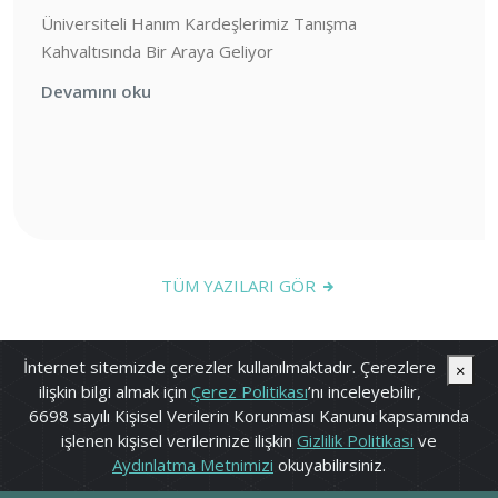
Üniversiteli Hanım Kardeşlerimiz Tanışma
Kahvaltısında Bir Araya Geliyor
Devamını oku
TÜM YAZILARI GÖR
İnternet sitemizde çerezler kullanılmaktadır. Çerezlere
×
ilişkin bilgi almak için
Çerez Politikası
’nı inceleyebilir,
6698 sayılı Kişisel Verilerin Korunması Kanunu kapsamında
işlenen kişisel verilerinize ilişkin
Gizlilik Politikası
ve
Aydınlatma Metnimizi
okuyabilirsiniz.