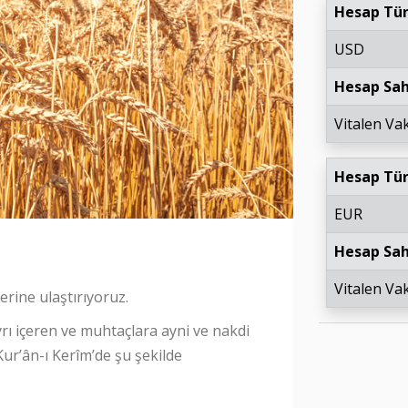
Hesap Tü
USD
Hesap Sah
Vitalen Vak
Hesap Tü
EUR
Hesap Sah
Vitalen Vak
lerine ulaştırıyoruz.
yrı içeren ve muhtaçlara ayni ve nakdi
ur’ân-ı Kerîm’de şu şekilde