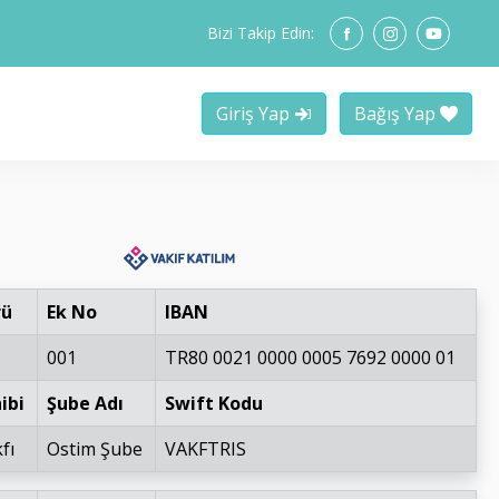
Bizi Takip Edin:
Giriş Yap
Bağış Yap
rü
Ek No
IBAN
001
TR80 0021 0000 0005 7692 0000 01
ibi
Şube Adı
Swift Kodu
fı
Ostim Şube
VAKFTRIS