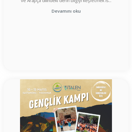
ve Arapça dilindeki derin bilgiyi keşfetmek is...
Devamını oku